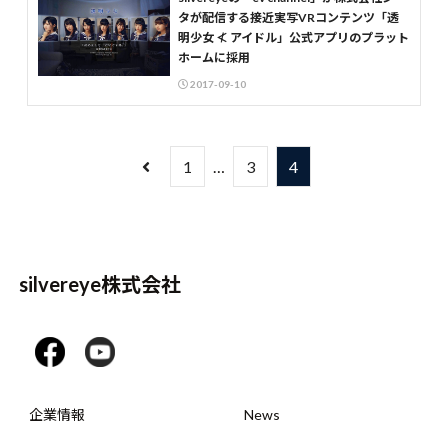
タが配信する接近実写VRコンテンツ「透
明少女 ≮ アイドル」公式アプリのプラット
ホームに採用
2017-09-10
1
…
3
4
silvereye株式会社
企業情報
News