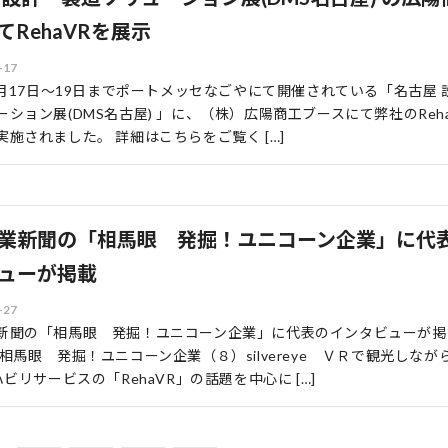
てRehaVRを展示
-17
年4月17日〜19日までポートメッセなごやにて開催されている「名古屋 
ーション展(DMS名古屋) 」に、（株）広陽商工ブースにて弊社のReh
実施されました。 詳細はこちらをご覧く […]
業新聞の「相馬眼 発掘！ユニコーン企業」に代
ューが掲載
-27
新聞の「相馬眼 発掘！ユニコーン企業」に代表のインタビューが掲
 相馬眼 発掘！ユニコーン企業（８）silvereye ＶＲで観光しなが
ハビリサービスの「RehaVR」の話題を中心に […]