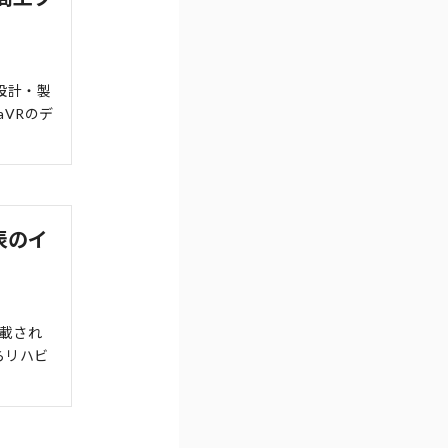
設計・製
aVRのデ
表のイ
載され
らリハビ