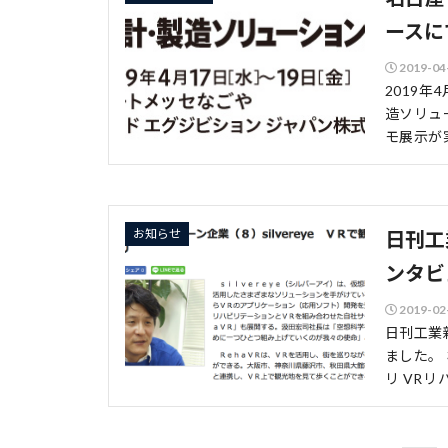
ースに
2019-04
2019
造ソリュ
モ展示が
お知らせ
日刊工
ンタビ
2019-02
日刊工業
ました。
リ VRリ