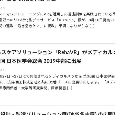
-10
ストマシントレーニングにVRを活用した機能訓練を実践されている
秦野市のリハ特化型デイサービス「R-studio」様が、8月10日発売
聞の連載「活き活きケア」に掲載。単調になりがちな […]
ルスケアソリューション「RehaVR」がメディカル
30回 日本医学会総会 2019中部に出展
-26
4月27日〜29日にて開催されるメディカルメッセ in 第30回 日本医学
中部に、広陽商工株式会社と共に32番ブースに出展いたします。 「メデ
医療関係者・大学等研究機関、医療機器 […]
 設計・製造ソリューション展(DMS名古屋) の広陽