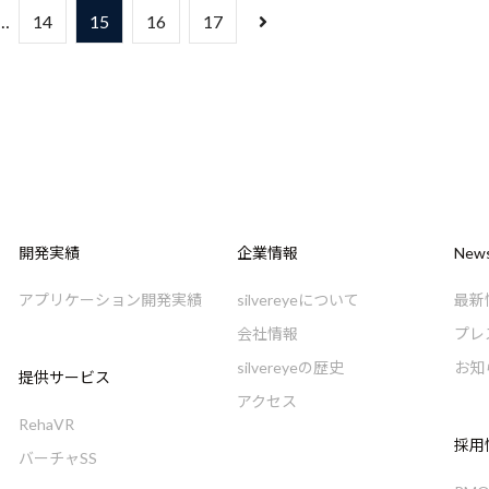
…
14
15
16
17
開発実績
企業情報
New
アプリケーション開発実績
silvereyeについて
最新
会社情報
プレ
silvereyeの歴史
お知
提供サービス
アクセス
RehaVR
採用
バーチャSS